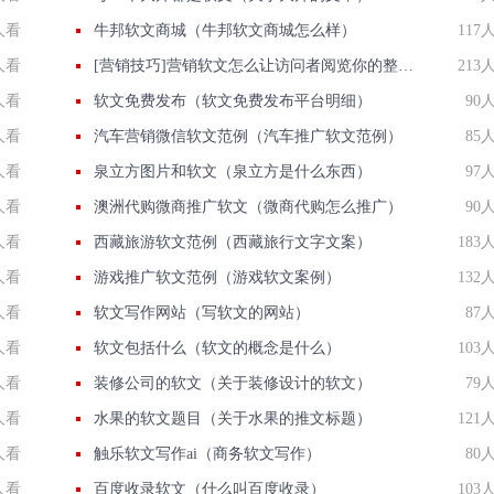
人看
牛邦软文商城（牛邦软文商城怎么样）
117
人看
[营销技巧]营销软文怎么让访问者阅览你的整篇文案
213
人看
软文免费发布（软文免费发布平台明细）
90
人看
汽车营销微信软文范例（汽车推广软文范例）
85
人看
泉立方图片和软文（泉立方是什么东西）
97
人看
澳洲代购微商推广软文（微商代购怎么推广）
90
人看
西藏旅游软文范例（西藏旅行文字文案）
183
人看
游戏推广软文范例（游戏软文案例）
132
人看
软文写作网站（写软文的网站）
87
人看
软文包括什么（软文的概念是什么）
103
人看
装修公司的软文（关于装修设计的软文）
79
人看
水果的软文题目（关于水果的推文标题）
121
人看
触乐软文写作ai（商务软文写作）
80
人看
百度收录软文（什么叫百度收录）
103