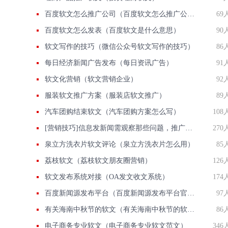
百度软文怎么推广公司（百度软文怎么推广公司产品）
69
百度软文怎么发表（百度软文是什么意思）
90
软文写作的技巧（微信公众号软文写作的技巧）
86
每日经济新闻广告发布（每日资讯广告）
91
软文化营销（软文营销企业）
92
服装软文推广方案（服装店软文推广）
89
汽车团购结束软文（汽车团购方案怎么写）
108
[营销技巧]信息发新闻需观察那些问题，推广方法有那些？
270
泉立方洗衣片软文评论（泉立方洗衣片怎么用）
85
荔枝软文（荔枝软文朋友圈营销）
126
软文发布系统对接（OA发文收文系统）
174
百度新闻源发布平台（百度新闻源发布平台官网）
97
有关海南中秋节的软文（有关海南中秋节的软文作文）
86
电子商务专业软文（电子商务专业软文范文）
346