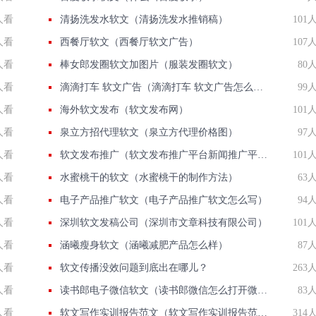
人看
清扬洗发水软文（清扬洗发水推销稿）
101
人看
西餐厅软文（西餐厅软文广告）
107
人看
棒女郎发圈软文加图片（服装发圈软文）
80
人看
滴滴打车 软文广告（滴滴打车 软文广告怎么关闭）
99
人看
海外软文发布（软文发布网）
101
人看
泉立方招代理软文（泉立方代理价格图）
97
人看
软文发布推广（软文发布推广平台新闻推广平台）
101
人看
水蜜桃干的软文（水蜜桃干的制作方法）
63
人看
电子产品推广软文（电子产品推广软文怎么写）
94
人看
深圳软文发稿公司（深圳市文章科技有限公司）
101
人看
涵曦瘦身软文（涵曦减肥产品怎么样）
87
人看
软文传播没效问题到底出在哪儿？
263
人看
读书郎电子微信软文（读书郎微信怎么打开微信）
83
人看
软文写作实训报告范文（软文写作实训报告范例）
314