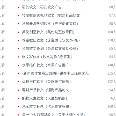
人看
枣的软文（枣的软文广告）
88
人看
转发微信送礼品软文（赠送礼品软文）
87
人看
洋房开盘热销软文（洋房促销策略）
88
人看
英伦别墅软文（英伦别墅效果图）
100
人看
珠宝微信软文（珠宝微信软文260条）
110
人看
荣昌软文策划（荣昌软文策划公司）
65
人看
软文写作ai（软文写作A卷答案）
84
人看
水果推广软文（水果广告推广）
140
人看
-新闻媒体发稿没效的问题多半出现在这儿
215
人看
蛋糕推广软文（蛋糕推广语句）
122
人看
理财产品软文（理财产品论文）
94
人看
蚂蚁人生软文（人生如蚂蚁）
76
人看
汽车软文标题（汽车推文标题）
160
人看
每一个大师都是软文（关于大师的文章）
98