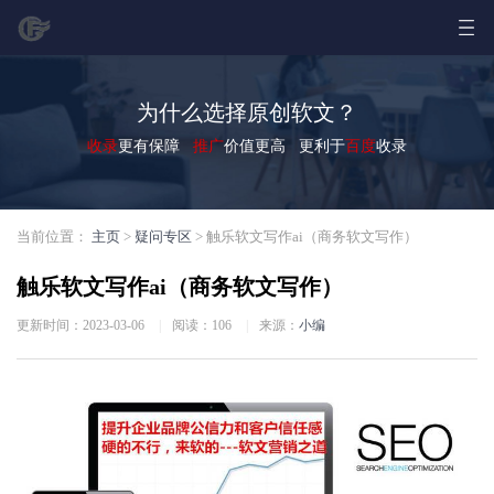
为什么选择原创软文？
收录
更有保障
推广
价值更高 更利于
百度
收录
当前位置：
主页
>
疑问专区
> 触乐软文写作ai（商务软文写作）
触乐软文写作ai（商务软文写作）
更新时间：2023-03-06
|
阅读：
106
|
来源：
小编