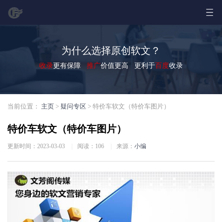
为什么选择原创软文？
收录
更有保障
推广
价值更高 更利于
百度
收录
当前位置：
主页
>
疑问专区
> 特价车软文（特价车图片）
特价车软文（特价车图片）
更新时间：2023-03-03
|
阅读：
106
|
来源：
小编