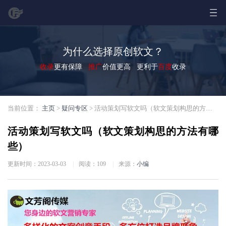
为什么选择原创软文？
收录
更有保障
推广
价值更高 更利于
百度
收录
当前位置：
主页
>
疑问专区
> 活动策划写软文吗（软文策划构思的方法有哪些）
活动策划写软文吗（软文策划构思的方法有哪
些）
更新时间：2023-03-03
|
阅读：
109
|
来源：
小编