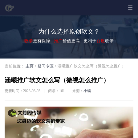
为什么选择原创软文？
收录
更有保障
推广
价值更高 更利于
百度
收录
当前位置：
主页
>
疑问专区
> 涵曦推广软文怎么写（微视怎么推广）
涵曦推广软文怎么写（微视怎么推广）
更新时间：2023-03-03
|
阅读：
161
|
来源：
小编