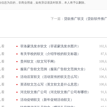
络信息为目的，非商业用途，如有异议请及时联系，本人将予以删除。
下一篇：
贷款推广软文（贷款软件推
人看
菲洛蒙洗发水软文（菲诺蒙洗发水图片）
102
人看
有关学校的软文（介绍学校的软文标题）
87
人看
贵州软文（软文写手网）
109
人看
服装广告软文范例（服装广告软文范例大全）
154
人看
活动后宣软文（活动宣传的软文怎么写）
106
人看
英语软文怎么写（英文软文是什么意思）
100
人看
河北软文推广公司（河北软文推广公司有哪些）
91
人看
活动促销软文（新年促销活动软文）
91