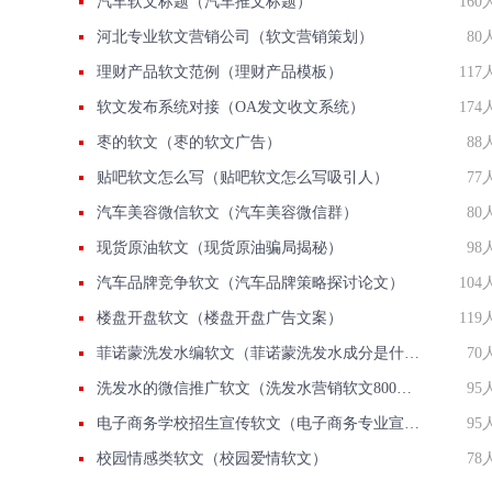
汽车软文标题（汽车推文标题）
160
河北专业软文营销公司（软文营销策划）
80
理财产品软文范例（理财产品模板）
117
软文发布系统对接（OA发文收文系统）
174
枣的软文（枣的软文广告）
88
贴吧软文怎么写（贴吧软文怎么写吸引人）
77
汽车美容微信软文（汽车美容微信群）
80
现货原油软文（现货原油骗局揭秘）
98
汽车品牌竞争软文（汽车品牌策略探讨论文）
104
楼盘开盘软文（楼盘开盘广告文案）
119
菲诺蒙洗发水编软文（菲诺蒙洗发水成分是什么）
70
洗发水的微信推广软文（洗发水营销软文800字范文）
95
电子商务学校招生宣传软文（电子商务专业宣传文案）
95
校园情感类软文（校园爱情软文）
78