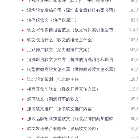
正规软文平台哪家好（软文推广平台哪家好）
86
深圳软文发稿公司（深圳市文章科技有限公司）
101
治疗仪软文（治疗仪原理）
83
软文写作实训报告范文（软文写作实训报告范例）
314
软文包括什么（软文的概念是什么）
103
足贴推广软文（足力健推广文案）
242
清洗厨房软文泉立方（餐具的清洗消毒和厨房卫生清洁）
87
转型做微商软文怎么写（做微商过渡文怎么写）
91
江北软文策划（江北鸽主任）
120
楼盘开盘前软文（楼盘开盘宣传文章）
115
滴滴软文（滴滴打车的软文）
105
服装软文推广（服装软文推广内容）
105
服装品牌招商加盟软文（服装品牌招商加盟软文怎么写）
80
软文发稿平台有哪些（发稿软文公司）
141