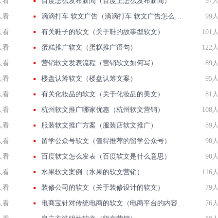
人看
百度怎么发布新闻（百度上怎么发布新闻）
97
人看
滴滴打车 软文广告（滴滴打车 软文广告怎么关闭）
99
人看
有关鞋子的软文（关于鞋的故事型软文）
101
人看
蛋糕推广软文（蛋糕推广语句）
122
人看
营销软文发表流程（营销软文如何写）
89
人看
楼盘认筹软文（楼盘认筹文案）
95
人看
有关化妆品的软文（关于化妆品的美文）
81
人看
杭州软文推广哪家优惠（杭州软文营销）
108
人看
服装软文推广方案（服装店软文推广）
89
人看
留学公众号软文（值得推荐的留学公众号）
90
人看
百度软文怎么发表（百度软文是什么意思）
90
人看
水果软文案例（水果的软文营销）
116
人看
装修公司的软文（关于装修设计的软文）
79
人看
电商宝针对传统电商的软文（电商平台的内容电商）
76