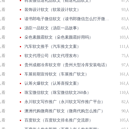
人看
转发微信送礼品软文（赠送礼品软文）
87
人看
装饰设计软文（软装设计软文）
93
人看
读书郎电子微信软文（读书郎微信怎么打开微信）
83
人看
汤臣一品软文（汤臣一品故事）
65
人看
朵色素颜霜软文（朵色素颜霜好用吗）
103
人看
汽车软文推手（汽车推文文案）
111
人看
软文代理公司（软文代理发布）
75
人看
贵州成都冷库软文帘（贵州大型冷库安装电话）
97
人看
车展前期宣传软文（车展推广软文）
161
人看
认筹火爆软文（认筹喜报文案）
161
人看
珠宝微信软文（珠宝微信软文260条）
110
人看
永川软文写作推广（永川软文写作推广平台）
82
人看
澳洲代购微商推广软文（微商代购怎么推广）
90
人看
百度软文（百度软文排名推广交流群）
105