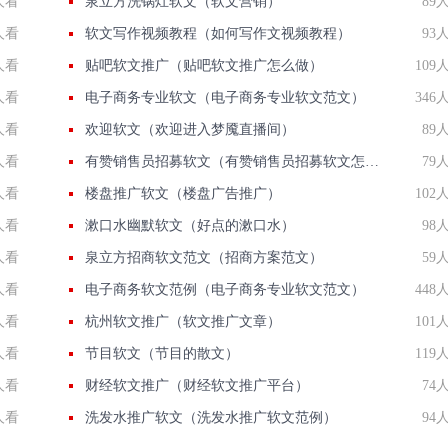
人看
泉立方洗锅灶软文（软文营销）
89
人看
软文写作视频教程（如何写作文视频教程）
93
人看
贴吧软文推广（贴吧软文推广怎么做）
109
人看
电子商务专业软文（电子商务专业软文范文）
346
人看
欢迎软文（欢迎进入梦魇直播间）
89
人看
有赞销售员招募软文（有赞销售员招募软文怎么写）
79
人看
楼盘推广软文（楼盘广告推广）
102
人看
漱口水幽默软文（好点的漱口水）
98
人看
泉立方招商软文范文（招商方案范文）
59
人看
电子商务软文范例（电子商务专业软文范文）
448
人看
杭州软文推广（软文推广文章）
101
人看
节目软文（节目的散文）
119
人看
财经软文推广（财经软文推广平台）
74
人看
洗发水推广软文（洗发水推广软文范例）
94