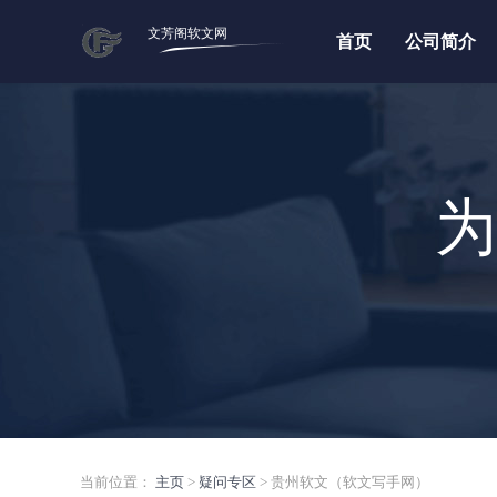
文芳阁软文网
首页
公司简介
为
当前位置：
主页
>
疑问专区
> 贵州软文（软文写手网）