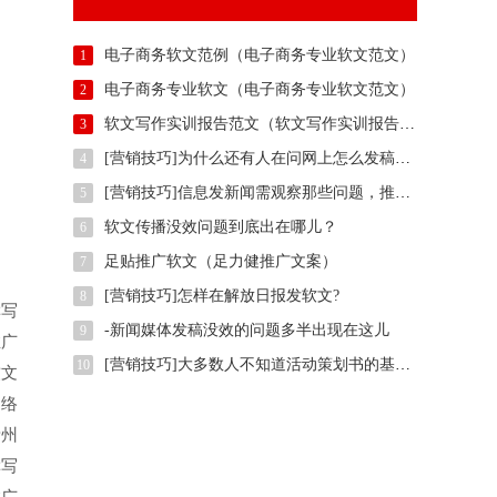
电子商务软文范例（电子商务专业软文范文）
1
电子商务专业软文（电子商务专业软文范文）
2
软文写作实训报告范文（软文写作实训报告范例）
3
[营销技巧]为什么还有人在问网上怎么发稿？用智慧软文
4
[营销技巧]信息发新闻需观察那些问题，推广方法有那些？
5
软文传播没效问题到底出在哪儿？
6
足贴推广软文（足力健推广文案）
7
[营销技巧]怎样在解放日报发软文?
8
撰写
-新闻媒体发稿没效的问题多半出现在这儿
9
推广
[营销技巧]大多数人不知道活动策划书的基本样式是什么,我们一起了解下
10
软文
网络
贵州
撰写