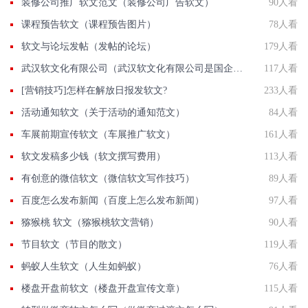
装修公司推广软文范文（装修公司广告软文）
90人看
课程预告软文（课程预告图片）
78人看
软文与论坛发帖（发帖的论坛）
179人看
武汉软文化有限公司（武汉软文化有限公司是国企吗）
117人看
[营销技巧]怎样在解放日报发软文?
233人看
活动通知软文（关于活动的通知范文）
84人看
车展前期宣传软文（车展推广软文）
161人看
软文发稿多少钱（软文撰写费用）
113人看
有创意的微信软文（微信软文写作技巧）
89人看
百度怎么发布新闻（百度上怎么发布新闻）
97人看
猕猴桃 软文（猕猴桃软文营销）
90人看
节目软文（节目的散文）
119人看
蚂蚁人生软文（人生如蚂蚁）
76人看
楼盘开盘前软文（楼盘开盘宣传文章）
115人看