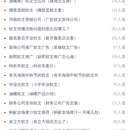
涵曦推广软文怎么写（微视怎么推广）
136人看
榴莲蛋糕软文（榴莲蛋糕文案）
121人看
河南软文营销公司（广告软文宣传公司）
87人看
软文传播没效问题到底出在哪儿？
263人看
服装新店开业软文（新开服装店文案）
102人看
装饰公司推广软文广告（装修软文广告）
87人看
贴吧软文推广（贴吧软文推广怎么做）
109人看
特价车软文（特价车图片）
87人看
有关海南中秋节的软文（有关海南中秋节的软文作文）
86人看
毕业生软文（小学毕业软文）
95人看
涵曦软文（涵曦产品介绍）
82人看
财务公司宣传软文（财务公司广告文案）
151人看
蚂蚁农场青汁软文推荐（蚂蚁农场青汁一天喝几包）
91人看
泉立方软文（泉立方现在怎么了）
80人看