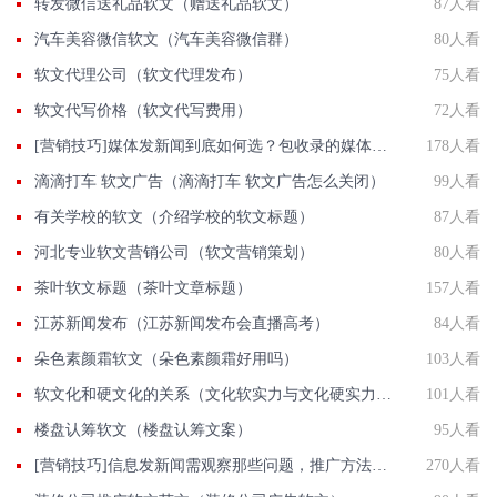
转发微信送礼品软文（赠送礼品软文）
87人看
汽车美容微信软文（汽车美容微信群）
80人看
软文代理公司（软文代理发布）
75人看
软文代写价格（软文代写费用）
72人看
[营销技巧]媒体发新闻到底如何选？包收录的媒体有那些？国发软文网在线解答
178人看
滴滴打车 软文广告（滴滴打车 软文广告怎么关闭）
99人看
有关学校的软文（介绍学校的软文标题）
87人看
河北专业软文营销公司（软文营销策划）
80人看
茶叶软文标题（茶叶文章标题）
157人看
江苏新闻发布（江苏新闻发布会直播高考）
84人看
朵色素颜霜软文（朵色素颜霜好用吗）
103人看
软文化和硬文化的关系（文化软实力与文化硬实力的相互关系）
101人看
楼盘认筹软文（楼盘认筹文案）
95人看
[营销技巧]信息发新闻需观察那些问题，推广方法有那些？
270人看