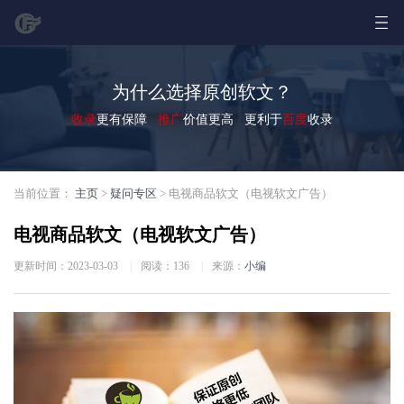
为什么选择原创软文？
收录
更有保障
推广
价值更高 更利于
百度
收录
当前位置：
主页
>
疑问专区
> 电视商品软文（电视软文广告）
电视商品软文（电视软文广告）
更新时间：2023-03-03
|
阅读：
136
|
来源：
小编