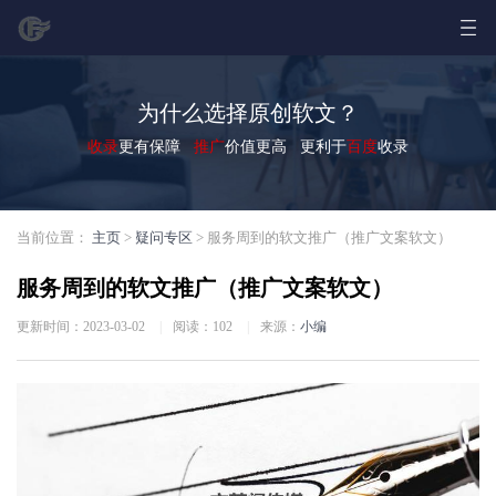
为什么选择原创软文？
收录
更有保障
推广
价值更高 更利于
百度
收录
当前位置：
主页
>
疑问专区
> 服务周到的软文推广（推广文案软文）
服务周到的软文推广（推广文案软文）
更新时间：2023-03-02
|
阅读：
102
|
来源：
小编